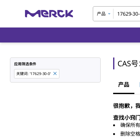
产品
CAS
应用筛选条件
关键词
:
'17629-30-0'
产品
很抱歉，我们
查找小窍
确保所
删除空