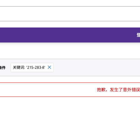
关键词
:
'215-283-8'
条件
抱歉，发生了意外错