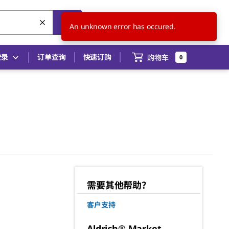
CN
ZH
An unknown error has occured.
登录
订单查询
快速订购
购物车
0
需要其他帮助？
客户支持
Aldrich® Market