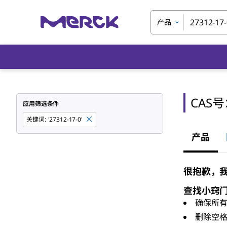
产品
CAS
应用筛选条件
关键词
:
'27312-17-0'
产品
很抱歉，我们
查找小窍
确保所
删除空