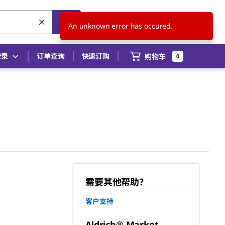
CN
ZH
An unknown error has occured.
登录
订单查询
快速订购
购物车
0
需要其他帮助？
客户支持
Aldrich® Market