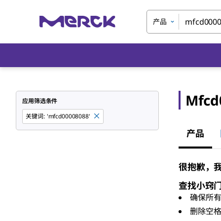
产品
Mfcd
应用筛选条件
关键词
:
'mfcd00008088'
产品
很抱歉，我们
查找小窍
确保所
删除空