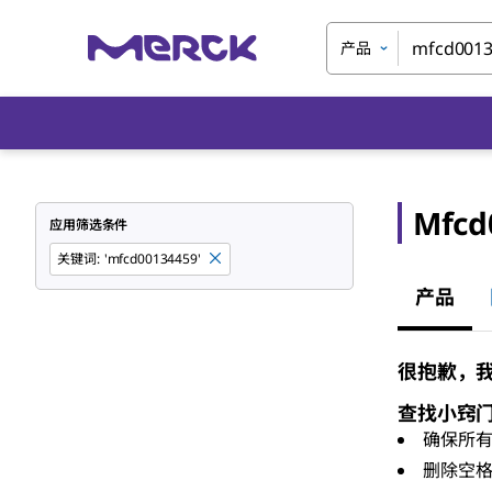
产品
Mfcd
应用筛选条件
关键词
:
'mfcd00134459'
产品
很抱歉，我们
查找小窍
确保所
删除空