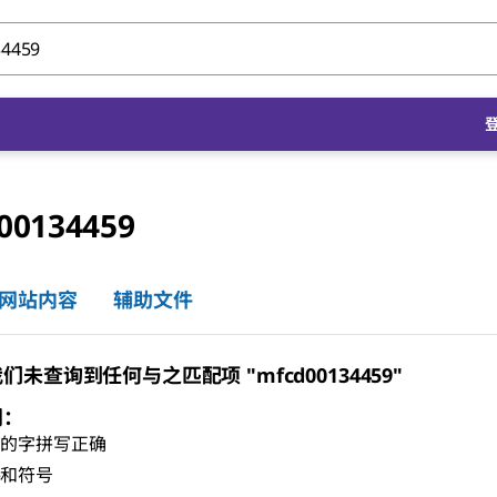
00134459
网站内容
辅助文件
未查询到任何与之匹配项 "mfcd00134459"
门：
有的字拼写正确
格和符号