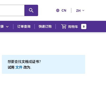
CN
ZH
登录
订单查询
快速订购
购物车
0
想要查找
文档
或
证书
？
试用
文件
改为
.