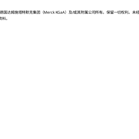
Bhutan
权归德国达姆施塔特默克集团（Merck KGaA）及/或其附属公司所有。保留一切权利。
Brunei
资料。
Cambodia
China
Christmas Island
Cook Islands
East Timor
Fiji
French Polynesia
Georgia
Guam
Heard Island and Mcdona
Hong Kong S.A.R. of Chin