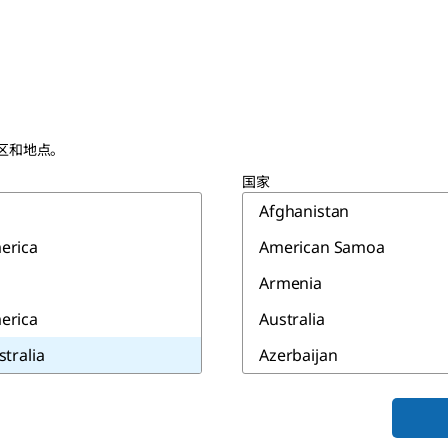
区和地点。
国家
Afghanistan
erica
American Samoa
Armenia
erica
Australia
stralia
Azerbaijan
Bahrain
Bangladesh