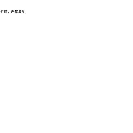
未经许可，严禁复制
ld Islands
a