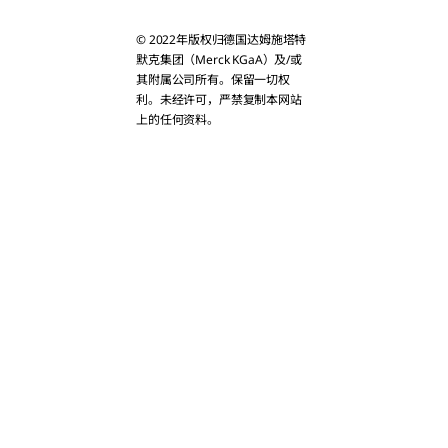
Bahrain
© 2022年版权归德国达姆施塔特
Bangladesh
默克集团（Merck KGaA）及/或
其附属公司所有。保留一切权
利。未经许可，严禁复制本网站
Bhutan
上的任何资料。
Brunei
Cambodia
China
Christmas Isla
Cook Islands
East Timor
Fiji