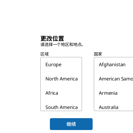
更改位置
请选择一个地区和地点。
区域
国家
Europe
Afghanistan
North America
American Sam
Africa
Armenia
South America
Australia
Asia & Australia
Azerbaijan
继续