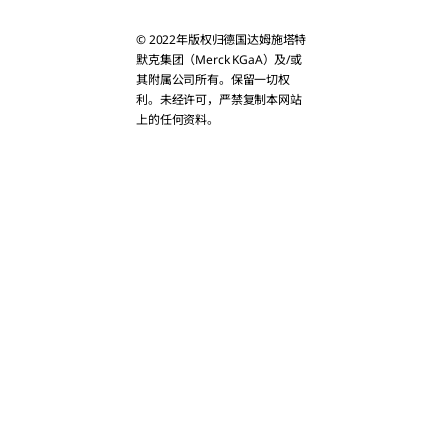
Bahrain
© 2022年版权归德国达姆施塔特
Bangladesh
默克集团（Merck KGaA）及/或
其附属公司所有。保留一切权
利。未经许可，严禁复制本网站
Bhutan
上的任何资料。
Brunei
Cambodia
China
Christmas Isla
Cook Islands
East Timor
Fiji