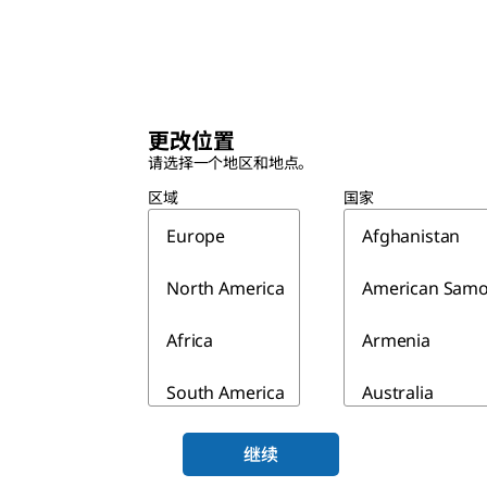
更改位置
请选择一个地区和地点。
区域
国家
Europe
Afghanistan
North America
American Sam
Africa
Armenia
South America
Australia
Asia & Australia
Azerbaijan
继续