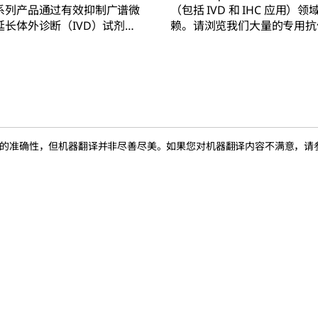
系列产品通过有效抑制广谱微
（包括 IVD 和 IHC 应用）
延长体外诊断（IVD）试剂的
赖。请浏览我们大量的专用抗
在推荐使用浓度下不会对健康
对照载玻片。
也不会引发毒理学问题或产生
的准确性，但机器翻译并非尽善尽美。如果您对机器翻译内容不满意，请