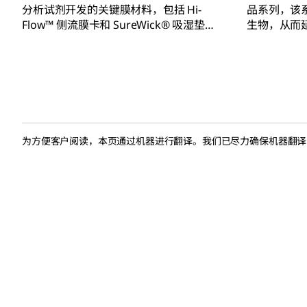
分析试剂开发的关键膜材料，包括 Hi-
品系列，该
Flow™ 侧流膜卡和 SureWick® 吸湿垫材
生物，从而
料。
保质期，且
造成危害，
处置难题。
为方便客户阅读，本页通过机器进行翻译。我们已尽力确保机器翻译