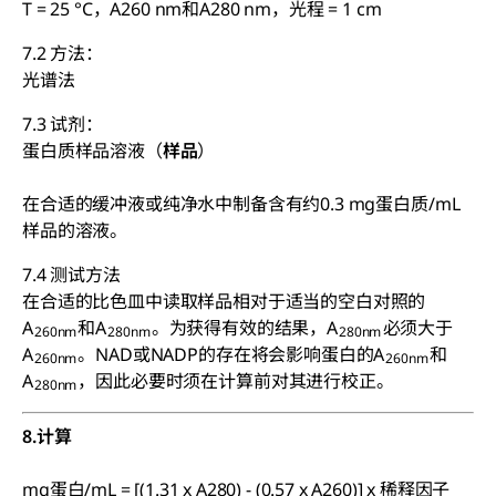
T = 25 °C，A260 nm和A280 nm，光程 = 1 cm
7.2 方法：
光谱法
7.3 试剂：
蛋白质样品溶液（
样品
）
在合适的缓冲液或纯净水中制备含有约0.3 mg蛋白质/mL
样品的溶液。
7.4 测试方法
在合适的比色皿中读取样品相对于适当的空白对照的
A
和A
。为获得有效的结果，A
必须大于
260nm
280nm
280nm
A
。NAD或NADP的存在将会影响蛋白的A
和
260nm
260nm
A
，因此必要时须在计算前对其进行校正。
280nm
8.计算
mg蛋白/mL = [(1.31 x A280) - (0.57 x A260)] x 稀释因子