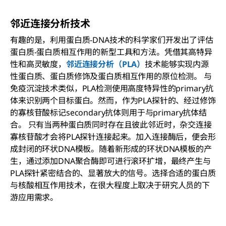
邻近连接分析技术
有趣的是，利用蛋白质-DNA技术的科学家们开发出了评估
蛋白质-蛋白质相互作用的新型工具和方法。凭借其高特异
性和高灵敏度，
邻近连接分析（PLA）
技术能够实现内源
性蛋白质、蛋白质修饰及蛋白质相互作用
的原位
检测。 与
免疫沉淀技术类似，PLA检测使用高度特异性的primary抗
体来识别两个目标蛋白。然而，作为PLA探针的、经过修饰
的寡核苷酸标记secondary抗体则用于与primary抗体结
合。 只有当两种蛋白质同时存在且彼此邻近时，杂交连接
寡核苷酸才会将PLA探针连接起来。加入连接酶后，便会形
成封闭的环状DNA模板。随着新形成的环状DNA模板的产
生，通过添加DNA聚合酶即可进行滚环扩增，最终产生与
PLA探针紧密结合的、显著放大的信号。选择合适的蛋白质
与核酸相互作用技术，在很大程度上取决于研究人员的下
游应用需求。