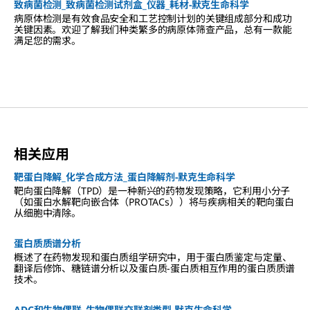
致病菌检测_致病菌检测试剂盒_仪器_耗材-默克生命科学
病原体检测是有效食品安全和工艺控制计划的关键组成部分和成功
关键因素。欢迎了解我们种类繁多的病原体筛查产品，总有一款能
满足您的需求。
相关应用
靶蛋白降解_化学合成方法_蛋白降解剂-默克生命科学
靶向蛋白降解（TPD）是一种新兴的药物发现策略，它利用小分子
（如蛋白水解靶向嵌合体（PROTACs））将与疾病相关的靶向蛋白
从细胞中清除。
蛋白质质谱分析
概述了在药物发现和蛋白质组学研究中，用于蛋白质鉴定与定量、
翻译后修饰、糖链谱分析以及蛋白质-蛋白质相互作用的蛋白质质谱
技术。
ADC和生物偶联_生物偶联交联剂类型-默克生命科学