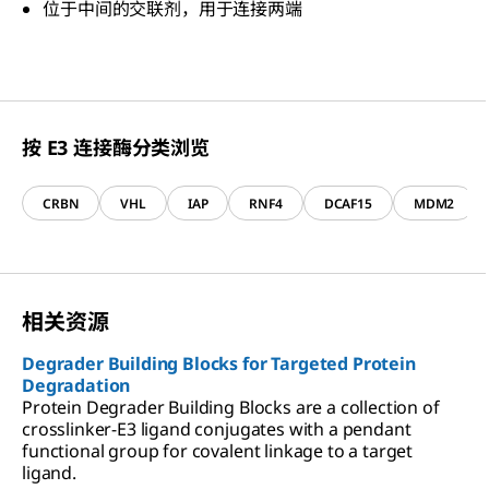
位于中间的交联剂，用于连接两端
按 E3 连接酶分类浏览
CRBN
VHL
IAP
RNF4
DCAF15
MDM2
相关资源
Degrader Building Blocks for Targeted Protein
Degradation
Protein Degrader Building Blocks are a collection of
crosslinker-E3 ligand conjugates with a pendant
functional group for covalent linkage to a target
ligand.