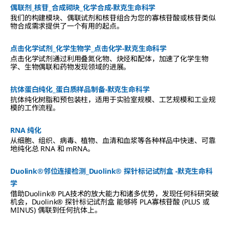
偶联剂_核苷_合成砌块_化学合成-默克生命科学
我们的构建模块、偶联试剂和核苷组合为您的寡核苷酸或核苷类似
物合成需求提供了一个有用的起点。
点击化学试剂_化学生物学_点击化学-默克生命科学
点击化学试剂通过利用叠氮化物、炔烃和配体，加速了化学生物
学、生物偶联和药物发现领域的进展。
抗体蛋白纯化_蛋白质样品制备-默克生命科学
抗体纯化树脂和预包装柱，适用于实验室规模、工艺规模和工业规
模的工作流程。
RNA 纯化
从细胞、组织、病毒、植物、血清和血浆等各种样品中快速、可靠
地纯化总 RNA 和 mRNA。
Duolink®邻位连接检测_Duolink® 探针标记试剂盒 -默克生命科
学
借助Duolink® PLA技术的放大能力和诸多优势，发现任何科研突破
机会，Duolink® 探针标记试剂盒 能够将 PLA寡核苷酸 (PLUS 或
MINUS) 偶联到任何抗体上。