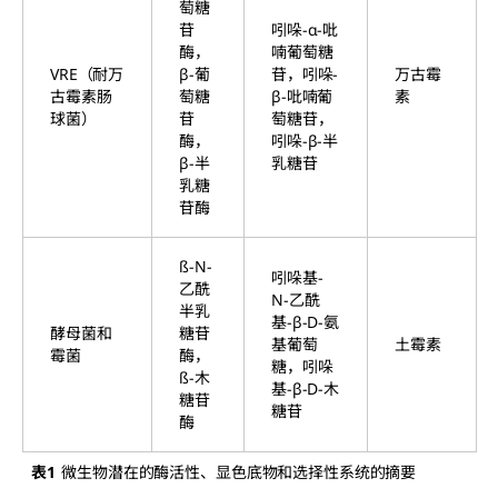
萄糖
苷
吲哚-α-吡
酶，
喃葡萄糖
VRE（耐万
β-葡
苷，吲哚-
万古霉
古霉素肠
萄糖
β-吡喃葡
素
球菌）
苷
萄糖苷，
酶，
吲哚-β-半
β-半
乳糖苷
乳糖
苷酶
ß-N-
吲哚基-
乙酰
N-乙酰
半乳
基-β-D-氨
酵母菌和
糖苷
基葡萄
土霉素
霉菌
酶，
糖，吲哚
ß-木
基-β-D-木
糖苷
糖苷
酶
表1
微生物潜在的酶活性、显色底物和选择性系统的摘要