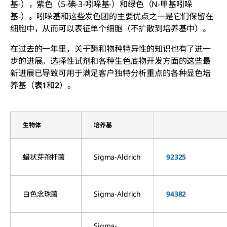
基-），紫色（5-碘-3-吲哚基-）和绿色（N-甲基吲哚
基-）。吲哚基和这些发色团的主要优点之一是它们保留在
细胞中，从而可以表征单个细胞（不扩散到培养基中）。
在过去的一年里，关于酶和物种特异性的知识也有了进一
步的进展。选择性试剂和各种生色底物开发方面的这些最
新进展已导致可用于满足客户独特分析重点的各种显色培
养基（
表1
和
2
）。
生物体
培养基
蜡状芽孢杆菌
Sigma-Aldrich
92325
白色念珠菌
Sigma-Aldrich
94382
Sigma-