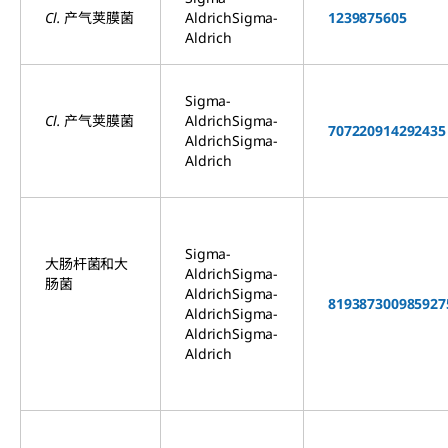
Cl. 产气荚膜菌
AldrichSigma-
12398
75605
Aldrich
Sigma-
Cl. 产气荚膜菌
AldrichSigma-
70722
09142
92435
AldrichSigma-
Aldrich
Sigma-
大肠杆菌和大
AldrichSigma-
肠菌
AldrichSigma-
81938
73009
85927
AldrichSigma-
AldrichSigma-
Aldrich