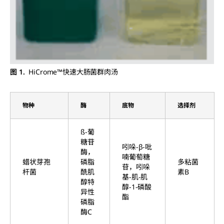
图 1.
HiCrome™快速大肠菌群肉汤
物种
酶
底物
选择剂
ß-葡
糖苷
吲哚-β-吡
酶，
喃葡萄糖
蜡状芽孢
磷脂
多粘菌
苷，吲哚
杆菌
酰肌
素B
基-肌-肌
醇特
醇-1-磷酸
异性
酯
磷脂
酶C