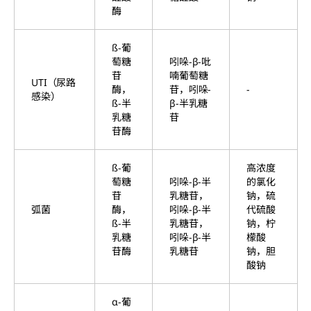
酶
ß-葡
萄糖
吲哚-β-吡
苷
喃葡萄糖
UTI（尿路
酶，
苷，吲哚-
-
感染）
ß-半
β-半乳糖
乳糖
苷
苷酶
ß-葡
高浓度
萄糖
吲哚-β-半
的氯化
苷
乳糖苷，
钠，硫
弧菌
酶，
吲哚-β-半
代硫酸
ß-半
乳糖苷，
钠，柠
乳糖
吲哚-β-半
檬酸
苷酶
乳糖苷
钠，胆
酸钠
α-葡