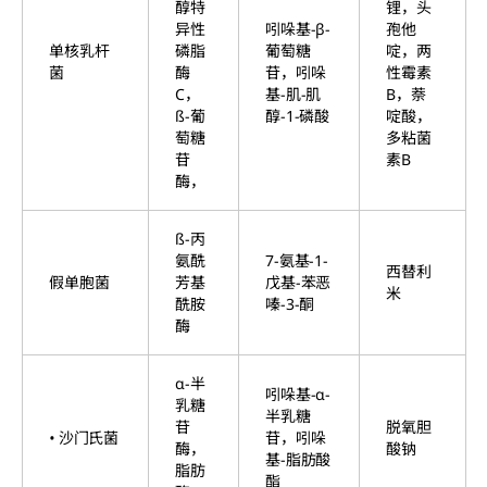
醇特
锂，头
异性
吲哚基-β-
孢他
单核乳杆
磷脂
葡萄糖
啶，两
菌
酶
苷，吲哚
性霉素
C，
基-肌-肌
B，萘
ß-葡
醇-1-磷酸
啶酸，
萄糖
多粘菌
苷
素B
酶，
ß-丙
氨酰
7-氨基-1-
西替利
假单胞菌
芳基
戊基-苯恶
米
酰胺
嗪-3-酮
酶
α-半
吲哚基-α-
乳糖
半乳糖
苷
脱氧胆
• 沙门氏菌
苷，吲哚
酶，
酸钠
基-脂肪酸
脂肪
酯