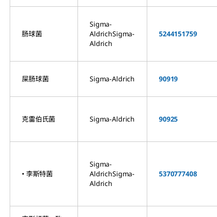
Sigma-
肠球菌
AldrichSigma-
52441
51759
Aldrich
屎肠球菌
Sigma-Aldrich
90919
克雷伯氏菌
Sigma-Aldrich
90925
Sigma-
• 李斯特菌
AldrichSigma-
53707
77408
Aldrich