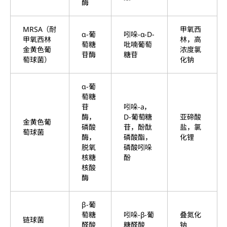
酶
MRSA（耐
甲氧西
α-葡
吲哚-α-D-
甲氧西林
林，高
萄糖
吡喃葡萄
金黄色葡
浓度氯
苷酶
糖苷
萄球菌
）
化钠
α-葡
萄糖
苷
吲哚-a，
酶，
D-葡萄糖
亚碲酸
金黄色葡
磷酸
苷，酚酞
盐，氯
萄球菌
酶，
磷酸酯，
化锂
脱氧
磷酸吲哚
核糖
酚
核酸
酶
β-葡
萄糖
吲哚-β-葡
叠氮化
链球菌
醛酸
糖醛酸
钠