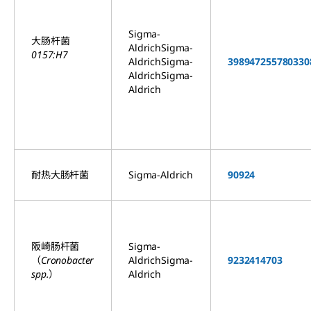
Sigma-
大肠杆菌
AldrichSigma-
0157:H7
AldrichSigma-
39894
72557
80330
AldrichSigma-
Aldrich
耐热
大肠杆菌
Sigma-Aldrich
90924
阪崎肠杆菌
Sigma-
（Cronobacter
AldrichSigma-
92324
14703
spp.）
Aldrich