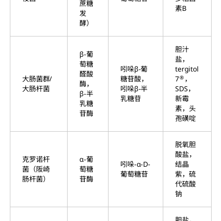
蔗糖
素B
发
酵）
胆汁
β-葡
盐，
萄糖
吲哚β-葡
tergitol
醛酸
®
大肠菌群/
糖苷酸，
7
，
酶，
大肠杆菌
吲哚β-半
SDS，
β-半
乳糖苷
新霉
乳糖
素，头
苷酶
孢磺啶
脱氧胆
酸盐，
克罗诺杆
α-葡
吲哚-α-D-
结晶
菌（阪崎
萄糖
葡萄糖苷
紫，硫
肠杆菌）
苷酶
代硫酸
钠
胆盐，