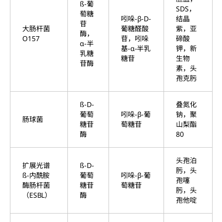
ß-葡
SDS，
萄糖
吲哚-β-D-
结晶
苷
大肠杆菌
葡糖醛酸
紫，亚
酶，
O157
苷，吲哚
碲酸
α-半
基-α-半乳
钾，新
乳糖
糖苷
生物
苷酶
素，头
孢克肟
ß-D-
叠氮化
葡萄
吲哚-β-葡
钠，聚
肠球菌
糖苷
萄糖苷
山梨酯
酶
80
头孢泊
扩展光谱
ß-D-
肟，头
ß-内酰胺
葡萄
吲哚-β-葡
孢噻
酶肠杆菌
糖苷
萄糖苷
肟，头
（ESBL）
酶
孢他啶