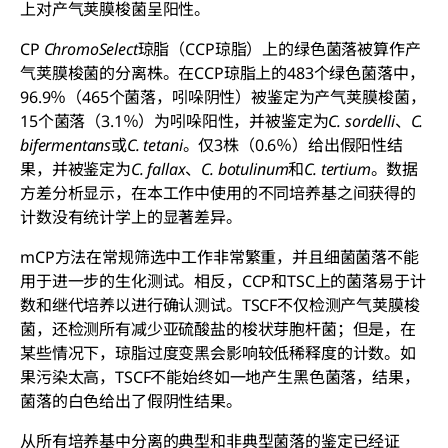
上对
产气荚膜梭菌
呈阳性。
CP
ChromoSelect
琼脂（CCP琼脂）上的绿色菌落被算作
产
气荚膜梭菌
的分离株。在CCP琼脂上的483个绿色菌落中，
96.9％（465个菌落，吲哚阴性）被鉴定为
产气荚膜梭菌
，
15个菌落（3.1％）为吲哚阳性，并被鉴定为
C. sordelli
、
C.
bifermentans
或
C. tetani
。仅3株（0.6％）给出假阳性结
果，并被鉴定为
C. fallax
、
C. botulinum
和
C. tertium
。数据
方差分析显示，在本工作中使用的不同培养基之间获得的
计数没有统计学上的显著差异。
mCP方法在常规筛选中工作非常繁重，并且细菌菌落不能
用于进一步的生化测试。相反，CCP和TSC上的菌落易于计
数和继代培养以进行确认测试。TSCF不仅检测
产气荚膜梭
菌
，还检测所有减少亚硫酸盐的梭状芽胞杆菌；但是，在
某些情况下，琼脂过度变黑会影响较低稀释度的计数。如
果污染太高，TSCF不能始终如一地产生黑色菌落，结果，
菌落的白色给出了假阴性结果。
从所有培养基中分离的典型和非典型菌落的鉴定已经证