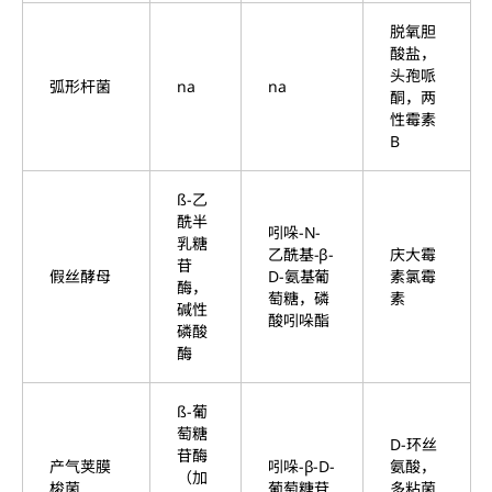
脱氧胆
酸盐，
头孢哌
弧形杆菌
na
na
酮，两
性霉素
B
ß-乙
酰半
吲哚-N-
乳糖
乙酰基-β-
庆大霉
苷
假丝酵母
D-氨基葡
素氯霉
酶，
萄糖，磷
素
碱性
酸吲哚酯
磷酸
酶
ß-葡
萄糖
D-环丝
苷酶
产气荚膜
吲哚-β-D-
氨酸，
（加
梭菌
葡萄糖苷
多粘菌