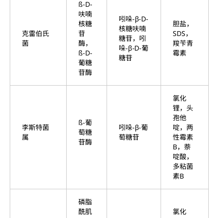
ß-D-
呋喃
吲哚-β-D-
核糖
胆盐，
核糖呋喃
克雷伯氏
苷
SDS，
糖苷，吲
菌
酶，
羧苄青
哚-β-D-葡
ß-D-
霉素
糖苷
葡糖
苷酶
氯化
锂，头
孢他
ß-葡
李斯特菌
吲哚-β-葡
啶，两
萄糖
属
萄糖苷
性霉素
苷酶
B，萘
啶酸，
多粘菌
素B
磷脂
酰肌
氯化