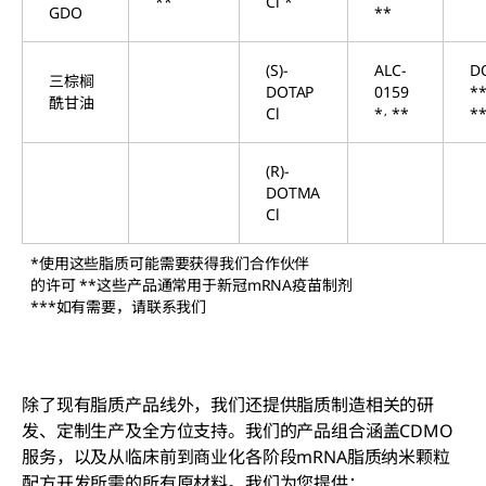
**
Cl *
GDO
**
(S)-
ALC-
D
三棕榈
DOTAP
0159
*
酰甘油
,
Cl
*
**
*
(R)-
DOTMA
Cl
*使用这些脂质可能需要获得我们合作伙伴
的许可 **这些产品通常用于新冠mRNA疫苗制剂
***如有需要，请联系我们
除了现有脂质产品线外，我们还提供脂质制造相关的研
发、定制生产及全方位支持。我们的产品组合涵盖CDMO
服务
，以及从临床前到商业化各阶段mRNA脂质纳米颗粒
配方开发所需的所有原材料。我们为您提供：