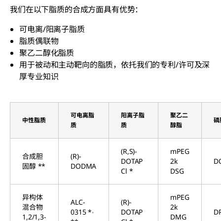
我们在以下脂质的合成方面具有优势：
可电离/阳离子脂质
脂质偶联物
聚乙二醇化脂质
用于被动和主动靶向的脂质，依托我们的专利/许可及深
厚专业知识
可电离脂
阳离子脂
聚乙二
中性脂质
磷
质
质
醇脂
(R,S)-
mPEG
合成胆
(R)-
DOTAP
2k
D
固醇 **
DODMA
Cl *
DSG
异构体
mPEG
ALC-
(R)-
混合物
2k
,
0315 *
DOTAP
D
1,2/1,3-
DMG