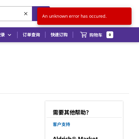
CN
ZH
An unknown error has occured.
登录
订单查询
快速订购
购物车
0
需要其他帮助？
客户支持
Aldrich® Market